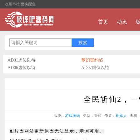
收藏本站
更换配色
首页
动态
AD01虚位以待
梦幻契约h5
AD06虚位以待
AD07虚位以待
全民斩仙2，
版块：
游戏源码
类型：普通
作者：
创始人
查看：
图片因网站更新原因无法显示，亲测可用。