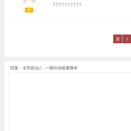
7777777777
6F
首
1
回复：全民斩仙2，一键自动搭建脚本