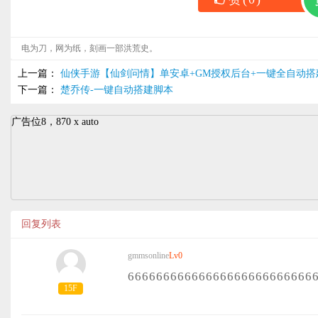
电为刀，网为纸，刻画一部洪荒史。
上一篇：
仙侠手游【仙剑问情】单安卓+GM授权后台+一键全自动搭
下一篇：
楚乔传-一键自动搭建脚本
广告位8，870 x auto
回复列表
gmmsonline
Lv0
66666666666666666666666666
15F